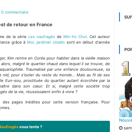
0 commentaire
SUI
 est de retour en France
ome de la série
Les naufragés
de
Min-ho Choi
. Cet auteur
France grâce à
Moi, jardinier citadin
sorti en début d'année
.
PO
er, Kim rentre en Corée pour habiter dans la vieille maison
e alors, malgré le quartier chaud dans lequel il se trouve, de
aquariophilie. Traumatisé par une enfance douloureuse, sa
de nid, pour s'isoler du reste du monde… Mais au fil de ses
le Eun-sou, prostituée du quartier autant écorchée par la
naître dans son cœur. Et si, malgré cette société trop
gés de la vie, réussissaient enfin à vivre ?
té des pages inédites pour cette version française. Pour
tomes.
Nouvel
Naufragés
vous tente ?
sam.