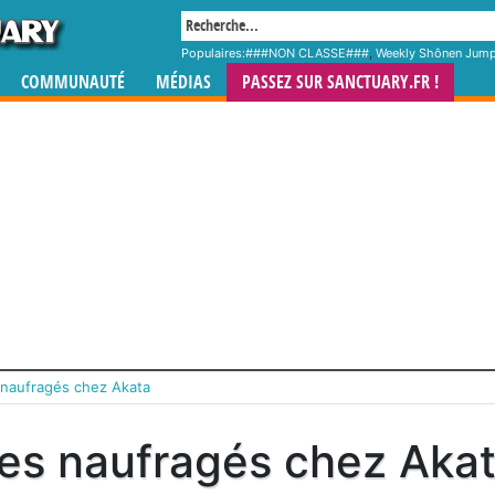
Populaires:
###NON CLASSE###
,
Weekly Shônen Jum
COMMUNAUTÉ
MÉDIAS
PASSEZ SUR SANCTUARY.FR !
 naufragés chez Akata
es naufragés chez Aka