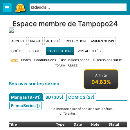
Espace membre de Tampopo24
ACCUEIL
PROFIL
ACTIVITÉ
COLLECTION
ANIMES SUIVIS
GOÛTS
SES AMIS
PARTICIPATIONS
VOS AFFINITÉS
Avis
-
Notes
-
Contributions
-
Discussions séries
-
Discussions sur le
forum
-
Quizz
Affinité
94.63%
Ses avis sur les séries
Mangas (9791)
BD (305)
COMICS (27)
Films/Séries ()
Ce membre a laissé son avis sur 0 séries
différentes.
Titre
Type
Date
Note
Statut