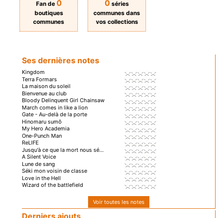
0
0
Fan de
séries
boutiques
communes dans
communes
vos collections
Ses dernières notes
Kingdom
Terra Formars
La maison du soleil
Bienvenue au club
Bloody Delinquent Girl Chainsaw
March comes in like a lion
Gate - Au-delà de la porte
Hinomaru sumô
My Hero Academia
One-Punch Man
ReLIFE
Jusqu'à ce que la mort nous sé...
A Silent Voice
Lune de sang
Séki mon voisin de classe
Love in the Hell
Wizard of the battlefield
Voir toutes les notes
Derniers ajouts