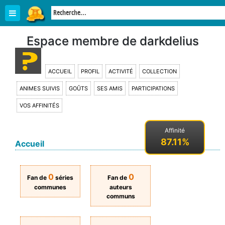
Espace membre de darkdelius
ACCUEIL
PROFIL
ACTIVITÉ
COLLECTION
ANIMES SUIVIS
GOÛTS
SES AMIS
PARTICIPATIONS
VOS AFFINITÉS
Affinité
87.11%
Accueil
0
0
Fan de
séries
Fan de
communes
auteurs
communs