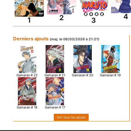
4
2
1
3
Derniers ajouts
(maj. le 06/03/2026 à 21:21)
Gamaran # 21
Gamaran # 20
Gamaran # 19
Gamaran # 22
Gamaran # 18
Gamaran # 17
Voir tous les ajouts