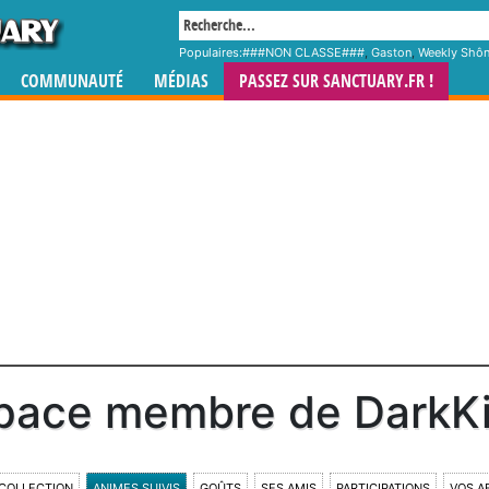
Populaires:
###NON CLASSE###
,
Gaston
,
Weekly Shô
COMMUNAUTÉ
MÉDIAS
PASSEZ SUR SANCTUARY.FR !
pace membre de DarkK
COLLECTION
ANIMES SUIVIS
GOÛTS
SES AMIS
PARTICIPATIONS
VOS A