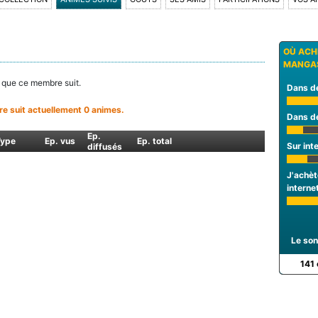
OÙ ACH
MANGAS
s que ce membre suit.
Dans de
 suit actuellement 0 animes.
Dans de
Ep.
Type
Ep. vus
Ep. total
Sur int
diffusés
J'achèt
interne
Le son
141 