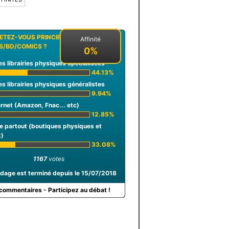
ETEZ-VOUS PRINCIPALEMENT VOS
Affinité
/BD/COMICS ?
0%
s librairies physiques spécialisées
44.13%
s librairies physiques généralistes
9.94%
ernet (Amazon, Fnac... etc)
12.85%
e partout (boutiques physiques et
t)
33.08%
1167
votes
dage est terminé depuis le 15/07/2018
commentaires - Participez au débat !