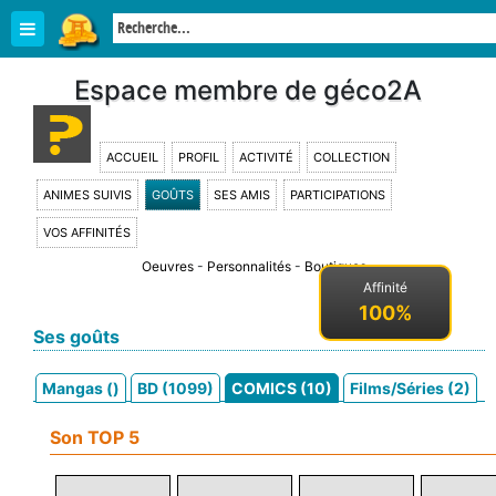
Espace membre de géco2A
ACCUEIL
PROFIL
ACTIVITÉ
COLLECTION
ANIMES SUIVIS
GOÛTS
SES AMIS
PARTICIPATIONS
VOS AFFINITÉS
Oeuvres
-
Personnalités
-
Boutiques
Affinité
100%
Ses goûts
Mangas ()
BD (1099)
COMICS (10)
Films/Séries (2)
Son TOP 5