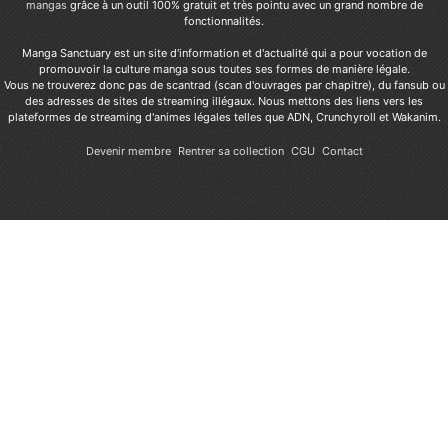
mangas
grâce à un outil 100% gratuit et très pointu avec un grand nombre de
fonctionnalités.
Manga Sanctuary est un site d'information et d'actualité qui a pour vocation de
promouvoir la culture manga sous toutes ses formes de manière légale.
Vous ne trouverez donc pas de scantrad (scan d'ouvrages par chapitre), du fansub ou
des adresses de sites de streaming illégaux. Nous mettons des liens vers les
plateformes de streaming d'animes légales telles que ADN, Crunchyroll et Wakanim.
Devenir membre
Rentrer sa collection
CGU
Contact