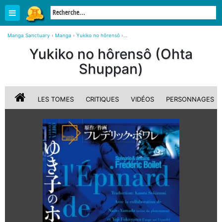
Manga Sanctuary
›
Manga
›
Yukiko no hôrensô
›
Yukiko no hôrensô Simple (Ohta Shuppan)
Yukiko no hôrensô (Ohta
Shuppan)
LES TOMES
CRITIQUES
VIDÉOS
PERSONNAGES