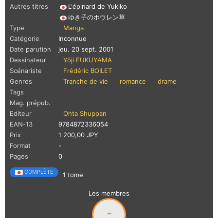
Autres titres
L'épinard de Yukiko
ゆき子のホウレン草
Type
Manga
Catégorie
Inconnue
Date parution
jeu. 20 sept. 2001
Dessinateur
Yôji FUKUYAMA
Scénariste
Frédéric BOILET
Genres
Tranche de vie
romance
drame
Tags
Mag. prépub.
Editeur
Ohta Shuppan
EAN-13
9784872336054
Prix
1 200,00 JPY
Format
-
Pages
0
COMPLÈTE
1 tome
Les membres
-