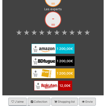
(0)
Les experts
-
(0)
★
★
★
★
★
★
★
★
★
★
1 200,00€
1 200,00€
1 200,00€
12,00€
J'aime
Collection
Shopping list
Envie