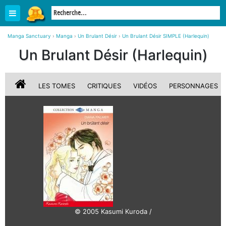
Manga Sanctuary
›
Manga
›
Un Brulant Désir
›
Un Brulant Désir SIMPLE (Harlequin)
Un Brulant Désir (Harlequin)
LES TOMES
CRITIQUES
VIDÉOS
PERSONNAGES
© 2005 Kasumi Kuroda /