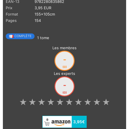
EAN-13
9782280835862
Prix
3,95 EUR
Format
155x105cm
Pages
154
COMPLÈTE
1 tome
Les membres
-
(0)
Les experts
-
(0)
★
★
★
★
★
★
★
★
★
★
3,95€