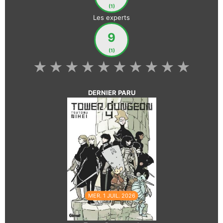
(1)
Les experts
9
(1)
★
★
★
★
★
★
★
★
★
★
DERNIER PARU
MER. 1 JUIL. 2026