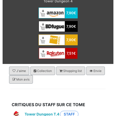
Tower Dungeon 4
7,90€
7,90€
7,90€
7,51€
J'aime
Collection
Shopping list
Envie
Mon avis
CRITIQUES DU STAFF SUR CE TOME
Tower Dungeon T.4
STAFF