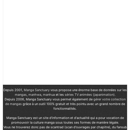
Depuis 2001,
Manga Sanctuary
vous propose une énorme base de données sur les
mangas
,
manhwa
,
manhua
et les
séries TV animées (japanimation)
.
Depuis 2006, Manga Sanctuary vous permet également de
gérer votre collection
de mangas
grâce à un outil 100% gratuit et très pointu avec un grand nombre de
fonctionnalités.
Manga Sanctuary est un site d'information et d'actualité qui a pour vocation de
promouvoir la culture manga sous toutes ses formes de manière légale.
Vous ne trouverez donc pas de scantrad (scan d'ouvrages par chapitre), du fansub