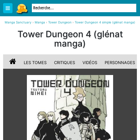
Manga Sanctuary
›
Manga
›
Tower Dungeon
›
Tower Dungeon 4 simple (glénat manga)
Tower Dungeon 4 (glénat
manga)
LES TOMES
CRITIQUES
VIDÉOS
PERSONNAGES