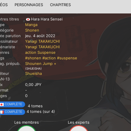
DÉOS
PERSONNAGES
CHAPITRES
tres titres
Hara Hara Sensei
ype
Manga
tégorie
Shonen
te parution
jeu. 4 août 2022
ssinateur
Yanagi TAKAKUCHI
énariste
Yanagi TAKAKUCHI
enres
action
Suspense
ags
#shonen
#action
#suspense
g. prépub.
Shounen Jump +
(SHUEISHA)
iteur
Shueisha
AN-13
ix
0,00 JPY
ormat
-
ages
0
COMPLÈTE
4 tomes
4 tomes (sur 4)
COMPLÈTE
Les membres
Les experts