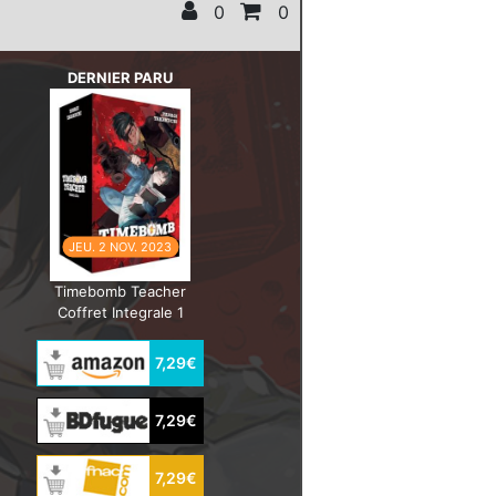
0
0
DERNIER PARU
JEU. 2 NOV. 2023
Timebomb Teacher
Coffret Integrale 1
7,29€
7,29€
7,29€