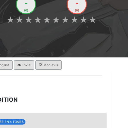
-
-
(0)
(0)
★
★
★
★
★
★
★
★
★
★
g list
Envie
Mon avis
DITION
ÉE EN 4 TOMES