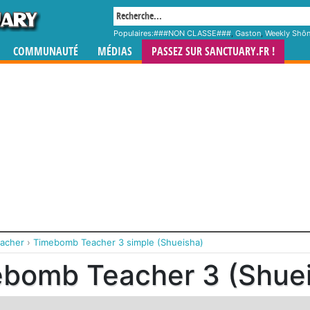
Populaires:
###NON CLASSE###
,
Gaston
,
Weekly Shô
COMMUNAUTÉ
MÉDIAS
PASSEZ SUR SANCTUARY.FR !
acher
›
Timebomb Teacher 3 simple (Shueisha)
bomb Teacher 3 (Shue