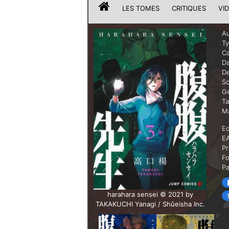
LES TOMES
CRITIQUES
VI
Au
T
Ca
Da
De
Sc
G
T
Ma
Ed
E
Pr
F
P
harahara sensei © 2021 by
TAKAKUCHI Yanagi / Shûeisha Inc.