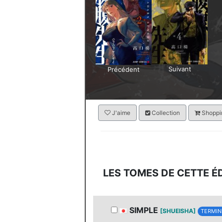
Suivant
Précédent
J'aime
Collection
Shoppin
LES TOMES DE CETTE É
SIMPLE
[SHUEISHA]
TERMIN