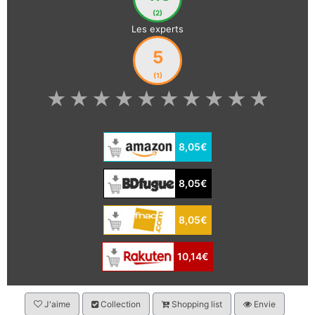
(2)
Les experts
5
(1)
★
★
★
★
★
★
★
★
★
★
8,05€
8,05€
8,05€
10,14€
J'aime
Collection
Shopping list
Envie