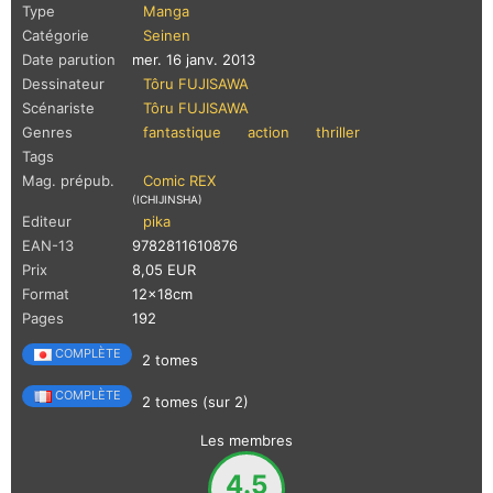
Type
Manga
Catégorie
Seinen
Date parution
mer. 16 janv. 2013
Dessinateur
Tôru FUJISAWA
Scénariste
Tôru FUJISAWA
Genres
fantastique
action
thriller
Tags
Mag. prépub.
Comic REX
(ICHIJINSHA)
Editeur
pika
EAN-13
9782811610876
Prix
8,05 EUR
Format
12x18cm
Pages
192
COMPLÈTE
2 tomes
COMPLÈTE
2 tomes (sur 2)
Les membres
4.5