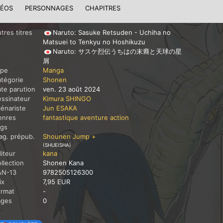
DÉOS
PERSONNAGES
CHAPITRES
tres titres
Naruto: Sasuke Retsuden - Uchiha no
Matsuei to Tenkyu no Hoshikuzu
Naruto: サスケ烈伝うちはの末裔と天球の星
屑
ype
Manga
tégorie
Shonen
te parution
ven. 23 août 2024
ssinateur
Kimura SHINGO
énariste
Jun ESAKA
enres
fantastique
aventure
action
ags
g. prépub.
Shounen Jump +
(SHUEISHA)
iteur
kana
llection
Shonen Kana
AN-13
9782505126300
ix
7,95 EUR
ormat
-
ages
0