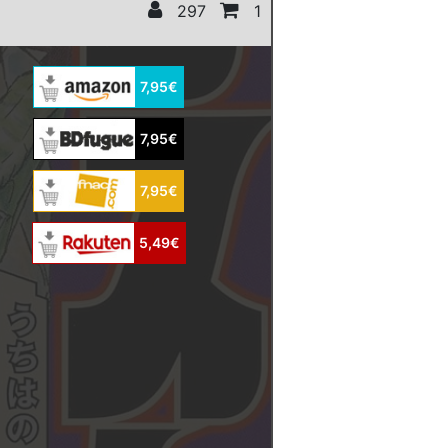
297
1
7,95€
7,95€
7,95€
5,49€