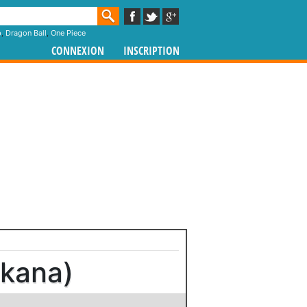
p
,
Dragon Ball
,
One Piece
CONNEXION
INSCRIPTION
(kana)