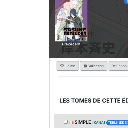
Précédent
J'aime
Collection
Shoppin
LES TOMES DE CETTE É
SIMPLE
[KANA]
TERMINÉE E