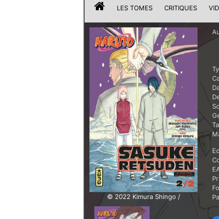
LES TOMES
CRITIQUES
VI
Au
T
Ca
Da
De
Sc
G
T
Ma
Ed
Co
E
Pr
F
© 2022 Kimura Shingo /
P