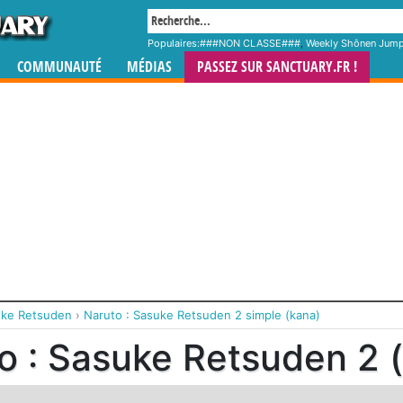
Populaires:
###NON CLASSE###
,
Weekly Shônen Jum
COMMUNAUTÉ
MÉDIAS
PASSEZ SUR SANCTUARY.FR !
uke Retsuden
›
Naruto : Sasuke Retsuden 2 simple (kana)
o : Sasuke Retsuden 2 