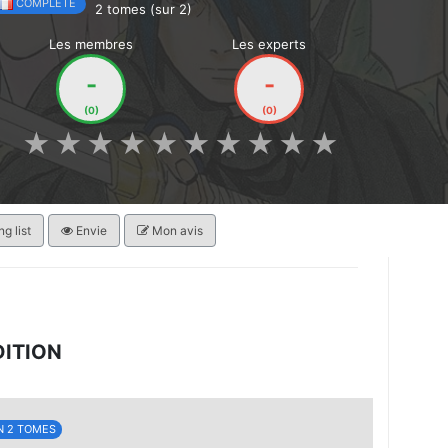
COMPLÈTE
2 tomes (sur 2)
Les membres
Les experts
-
-
(0)
(0)
★
★
★
★
★
★
★
★
★
★
g list
Envie
Mon avis
DITION
N 2 TOMES