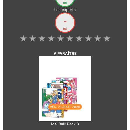
(0)
Les experts
-
(0)
★
★
★
★
★
★
★
★
★
★
A PARAÎTRE
VEN. 21 AOÛT 2026
Mai Ball! Pack 3