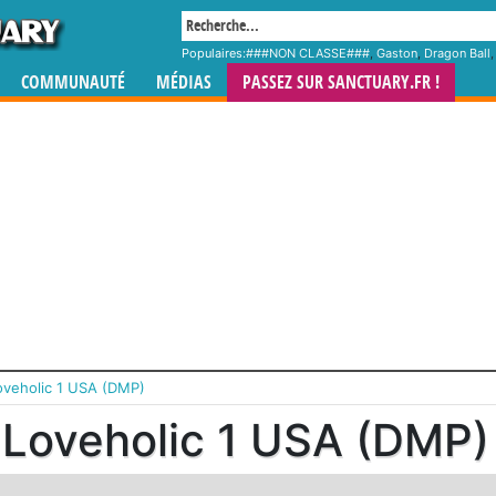
Populaires:
###NON CLASSE###
,
Gaston
,
Dragon Ball
COMMUNAUTÉ
MÉDIAS
PASSEZ SUR SANCTUARY.FR !
oveholic 1 USA (DMP)
Loveholic 1 USA (DMP)