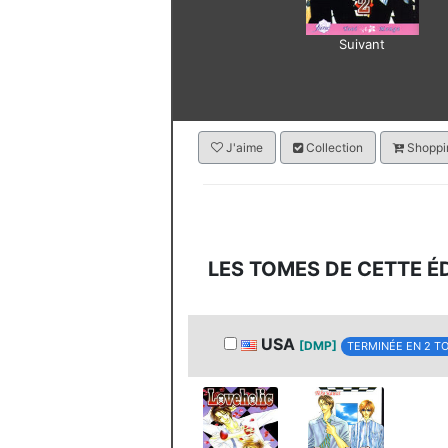
Suivant
J'aime
Collection
Shoppin
LES TOMES DE CETTE É
USA
[DMP]
TERMINÉE EN 2 T