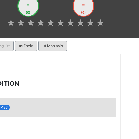
-
-
(0)
(0)
★
★
★
★
★
★
★
★
★
★
g list
Envie
Mon avis
DITION
OMES