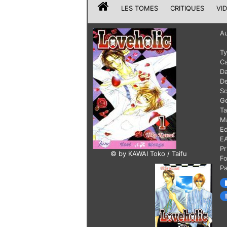
LES TOMES
CRITIQUES
VI
Au
T
Ca
Da
De
Sc
G
T
Ma
Ed
E
Pr
© by KAWAI Toko / Taifu
F
P