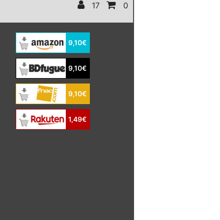
17
0
9,10€
9,10€
9,10€
1,49€