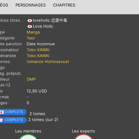
DÉOS
PERSONNAGES
CHAPITRES
tres titres
loveholic 恋愛中毒
Love Holic
ype
Manga
tégorie
Yaoi
te parution
Date inconnue
ssinateur
Toko KAWAI
énariste
Toko KAWAI
enres
romance
Homosexuel
ags
g. prépub.
iteur
DMP
AN-13
ix
12,95 USD
ormat
-
ages
0
COMPLÈTE
2 tomes
2 tomes (sur 2)
COMPLÈTE
Les membres
Les experts