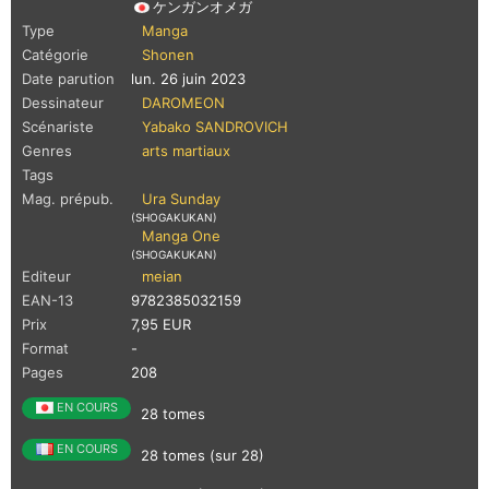
ケンガンオメガ
Type
Manga
Catégorie
Shonen
Date parution
lun. 26 juin 2023
Dessinateur
DAROMEON
Scénariste
Yabako SANDROVICH
Genres
arts martiaux
Tags
Mag. prépub.
Ura Sunday
(SHOGAKUKAN)
Manga One
(SHOGAKUKAN)
Editeur
meian
EAN-13
9782385032159
Prix
7,95 EUR
Format
-
Pages
208
EN COURS
28 tomes
EN COURS
28 tomes (sur 28)