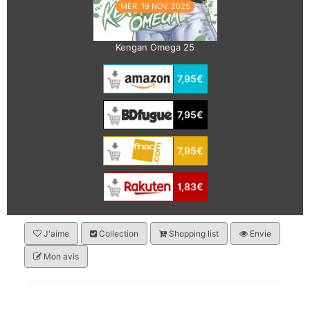
MER. 19 NOV. 2025
Kengan Omega 25
7,95€
7,95€
7,95€
1,83€
J'aime
Collection
Shopping list
Envie
Mon avis