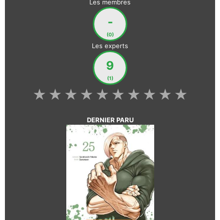
Les membres
-
(0)
Les experts
9
(1)
★
★
★
★
★
★
★
★
★
★
DERNIER PARU