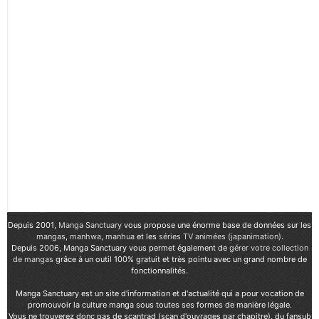
Depuis 2001,
Manga Sanctuary
vous propose une énorme base de données sur les
mangas
,
manhwa
,
manhua
et les
séries TV animées (japanimation)
.
Depuis 2006, Manga Sanctuary vous permet également de
gérer votre collection
de mangas
grâce à un outil 100% gratuit et très pointu avec un grand nombre de
fonctionnalités.
Manga Sanctuary est un site d'information et d'actualité qui a pour vocation de
promouvoir la culture manga sous toutes ses formes de manière légale.
Vous ne trouverez donc pas de scantrad (scan d'ouvrages par chapitre), du fansub