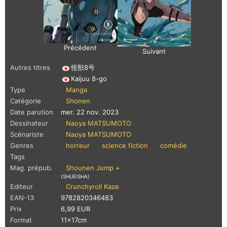
Précédent
Suivant
Autres titres
怪獣8号
Kaijuu 8-go
Type
Manga
Catégorie
Shonen
Date parution
mer. 22 nov. 2023
Dessinateur
Naoya MATSUMOTO
Scénariste
Naoya MATSUMOTO
Genres
horreur
science fiction
comédie
Tags
Mag. prépub.
Shounen Jump +
(SHUEISHA)
Editeur
Crunchyroll Kaze
EAN-13
9782820346483
Prix
6,99 EUR
Format
11x17cm