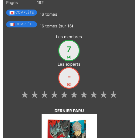
Pages
192
COMPLÈTE
16 tomes
COMPLÈTE
16 tomes (sur 16)
Les membres
7
(4)
Les experts
-
(0)
★
★
★
★
★
★
★
★
★
★
DERNIER PARU