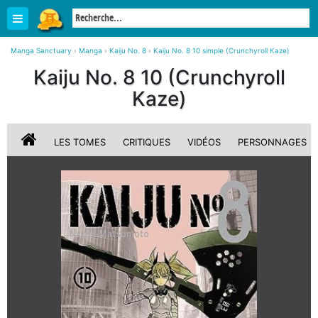
Manga Sanctuary
›
Manga
›
Kaiju No. 8
›
Kaiju No. 8 10 simple (Crunchyroll Kaze)
Kaiju No. 8 10 (Crunchyroll
Kaze)
LES TOMES
CRITIQUES
VIDÉOS
PERSONNAGES