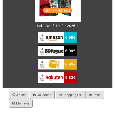
MER. 4 MARS 2026
Kaiju No. 8 1 = 2 - 2026 1
6,99€
6,99€
6,99€
5,83€
J'aime
Collection
Shopping list
Envie
Mon avis