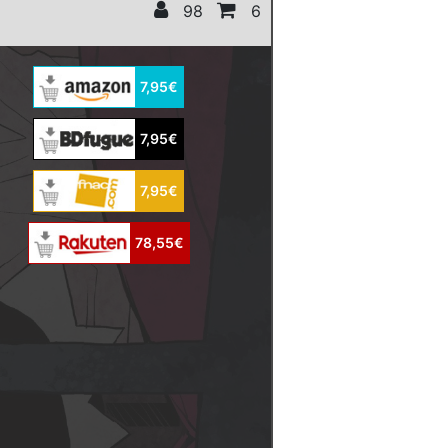
98
6
7,95€
7,95€
7,95€
78,55€