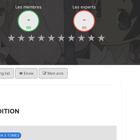
Les membres
Les experts
-
-
(0)
(0)
★
★
★
★
★
★
★
★
★
★
g list
Envie
Mon avis
DITION
EN 3 TOMES