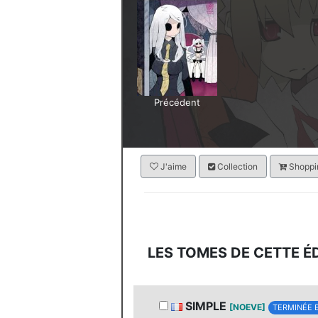
Précédent
J'aime
Collection
Shoppin
LES TOMES DE CETTE É
SIMPLE
[NOEVE]
TERMINÉE 