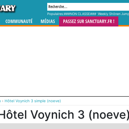
Populaires:
###NON CLASSE###
,
Weekly Shônen Jum
COMMUNAUTÉ
MÉDIAS
PASSEZ SUR SANCTUARY.FR !
h
›
Hôtel Voynich 3 simple (noeve)
Hôtel Voynich 3 (noeve