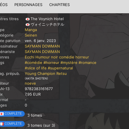
DÉOS
PERSONNAGES
CHAPITRES
tres titres
The Voynich Hotel
ヴォイニッチホテル
ype
Manga
tégorie
Seinen
te parution
ven. 6 janv. 2023
ssinateur
SAYMAN DOWMAN
énariste
SAYMAN DOWMAN
enres
Ecchi
Humour noir
comédie
horreur
ags
#comédie
#horreur
#mystère
#romance
#slice of life
#supernatural
g. prépub.
Young Champion Retsu
(AKITA SHOTEN)
iteur
noeve
AN-13
9782383161677
ix
7,95 EUR
ormat
-
ages
0
COMPLÈTE
3 tomes
COMPLÈTE
3 tomes (sur 3)