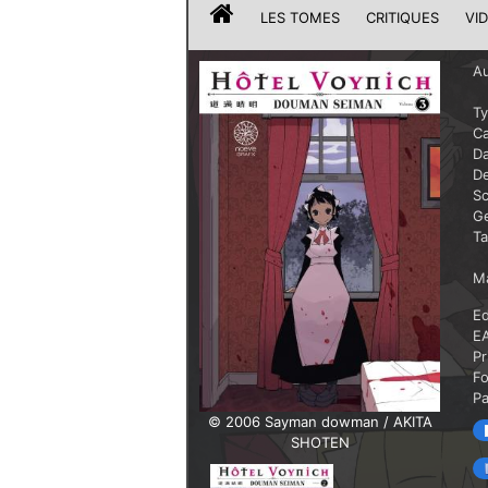
LES TOMES
CRITIQUES
VI
Au
T
Ca
Da
De
Sc
G
T
Ma
Ed
E
Pr
F
P
© 2006 Sayman dowman / AKITA
SHOTEN