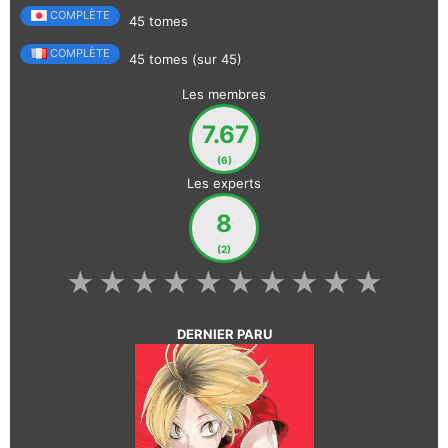
COMPLÈTE
45 tomes
COMPLÈTE
45 tomes (sur 45)
Les membres
7.67
(6)
Les experts
8
(2)
★
★
★
★
★
★
★
★
★
★
DERNIER PARU