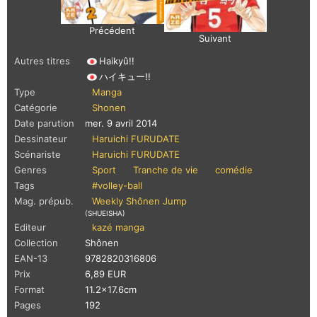
Précédent
Suivant
Autres titres
Haikyû!!
ハイキュー!!
Type
Manga
Catégorie
Shonen
Date parution
mer. 9 avril 2014
Dessinateur
Haruichi FURUDATE
Scénariste
Haruichi FURUDATE
Genres
Sport
Tranche de vie
comédie
Tags
#volley-ball
Mag. prépub.
Weekly Shônen Jump
(SHUEISHA)
Editeur
kazé manga
Collection
Shônen
EAN-13
9782820316806
Prix
6,89 EUR
Format
11.2x17.6cm
Pages
192