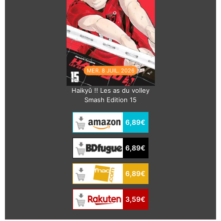
MER. 8 JUIL. 2026
Haikyû !! Les as du volley
Smash Edition 15
6,89€
6,89€
6,89€
3,59€