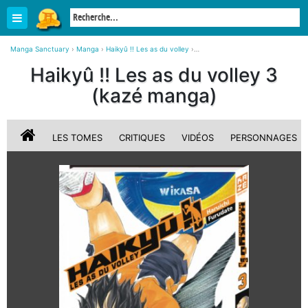
Manga Sanctuary
›
Manga
›
Haikyû !! Les as du volley
›
Haikyû !! Les as du volley 3 simple (kazé manga)
Haikyû !! Les as du volley 3
(kazé manga)
LES TOMES
CRITIQUES
VIDÉOS
PERSONNAGES