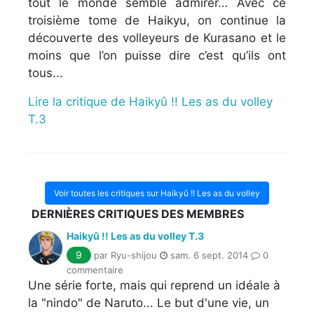
tout le monde semble admirer… Avec ce
troisième tome de Haikyu, on continue la
découverte des volleyeurs de Kurasano et le
moins que l’on puisse dire c’est qu’ils ont
tous...
Lire la critique de Haikyû !! Les as du volley
T.3
Voir toutes les critiques sur Haikyû !! Les as du volley
DERNIÈRES CRITIQUES DES MEMBRES
Haikyû !! Les as du volley T.3
9
par Ryu-shijou
sam. 6 sept. 2014
0
commentaire
Une série forte, mais qui reprend un idéale à
la "nindo" de Naruto... Le but d'une vie, un