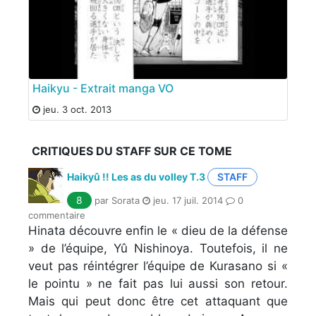
Haikyu - Extrait manga VO
jeu. 3 oct. 2013
CRITIQUES DU STAFF SUR CE TOME
Haikyû !! Les as du volley T.3
STAFF
8
par Sorata
jeu. 17 juil. 2014
0
commentaire
Hinata découvre enfin le « dieu de la défense
» de l’équipe, Yû Nishinoya. Toutefois, il ne
veut pas réintégrer l’équipe de Kurasano si «
le pointu » ne fait pas lui aussi son retour.
Mais qui peut donc être cet attaquant que