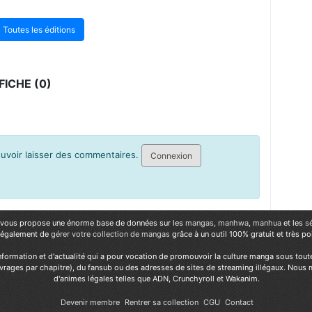
Toutes les éditions
ICHE (0)
pouvoir laisser des commentaires.
Connexion
vous propose une énorme base de données sur les
mangas
,
manhwa
,
manhua
et les
s
 également de
gérer votre collection de mangas
grâce à un outil 100% gratuit et très p
nformation et d'actualité qui a pour vocation de promouvoir la culture manga sous tout
vrages par chapitre), du fansub ou des adresses de sites de streaming illégaux. Nous 
d'animes légales telles que ADN, Crunchyroll et Wakanim.
Devenir membre
Rentrer sa collection
CGU
Contact