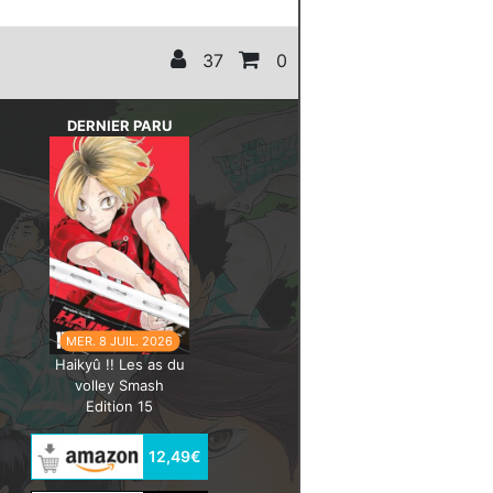
37
0
DERNIER PARU
MER. 8 JUIL. 2026
Haikyû !! Les as du
volley Smash
Edition 15
12,49€