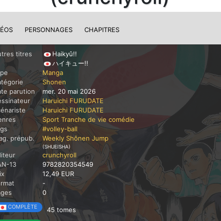
DÉOS
PERSONNAGES
CHAPITRES
tres titres
Haikyû!!
ハイキュー!!
ype
Manga
tégorie
Shonen
te parution
mer. 20 mai 2026
ssinateur
Haruichi FURUDATE
énariste
Haruichi FURUDATE
enres
Sport
Tranche de vie
comédie
ags
#volley-ball
g. prépub.
Weekly Shônen Jump
(SHUEISHA)
iteur
crunchyroll
AN-13
9782820354549
ix
12,49 EUR
ormat
-
ages
0
COMPLÈTE
45 tomes