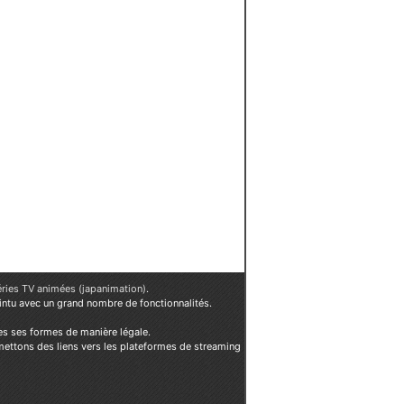
éries TV animées (japanimation)
.
ointu avec un grand nombre de fonctionnalités.
es ses formes de manière légale.
mettons des liens vers les plateformes de streaming