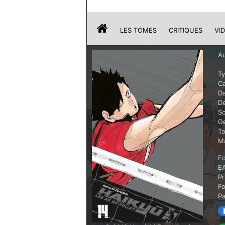
LES TOMES
CRITIQUES
VI
Au
T
Ca
Da
De
Sc
G
T
Ma
Ed
E
Pr
F
P