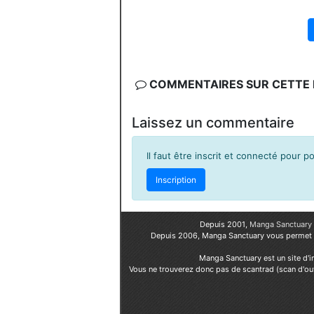
COMMENTAIRES SUR CETTE F
Laissez un commentaire
Il faut être inscrit et connecté pour 
Inscription
Depuis 2001,
Manga Sanctuary
Depuis 2006, Manga Sanctuary vous permet
Manga Sanctuary est un site d'i
Vous ne trouverez donc pas de scantrad (scan d'ou