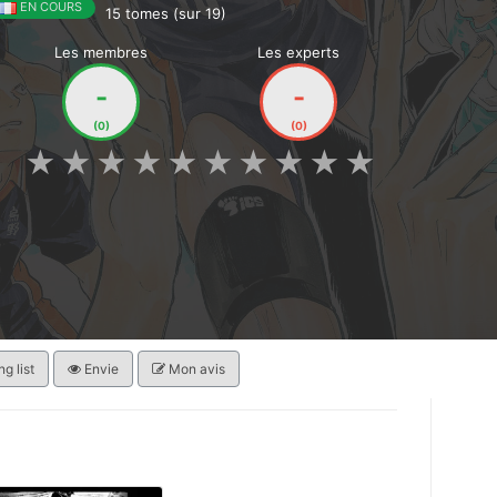
EN COURS
15 tomes (sur 19)
Les membres
Les experts
-
-
(0)
(0)
★
★
★
★
★
★
★
★
★
★
g list
Envie
Mon avis