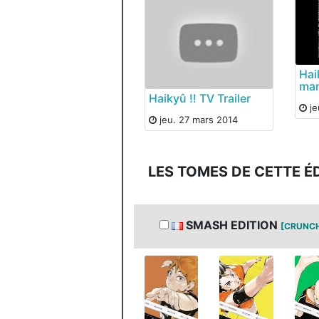
Hai
ma
Haikyû !! TV Trailer
je
jeu. 27 mars 2014
LES TOMES DE CETTE É
SMASH EDITION
[CRUNC