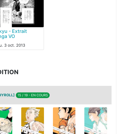
kyu - Extrait
nga VO
u. 3 oct. 2013
DITION
HYROLL]
15 / 19 - EN COURS