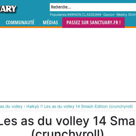
Populaires:
###NON CLASSE###
,
Gaston
,
Weekly Shô
COMMUNAUTÉ
MÉDIAS
PASSEZ SUR SANCTUARY.FR !
 as du volley
›
Haikyû !! Les as du volley 14 Smash Edition (crunchyroll)
 Les as du volley 14 Sma
(crunchyroll)