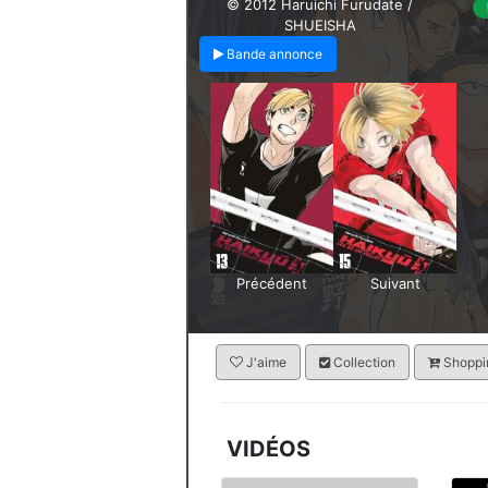
© 2012 Haruichi Furudate /
SHUEISHA
Bande annonce
Précédent
Suivant
J'aime
Collection
Shoppin
VIDÉOS