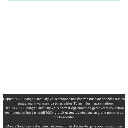
Depuis 2001,
Manga Sanctuary
vous propose une énorme base de données sur les
mangas
,
manhwa
,
manhua
et les
séries TV animées (japanimation)
.
Depuis 2006, Manga Sanctuary vous permet également de
gérer votre collection
de mangas
grâce à un outil 100% gratuit et très pointu avec un grand nombre de
fonctionnalités.
Manga Sanctuary est un site d'information et d'actualité qui a pour vocation de