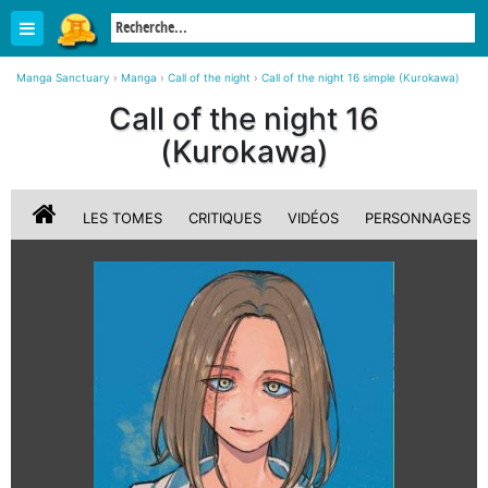
Manga Sanctuary
›
Manga
›
Call of the night
›
Call of the night 16 simple (Kurokawa)
Call of the night 16
(Kurokawa)
LES TOMES
CRITIQUES
VIDÉOS
PERSONNAGES