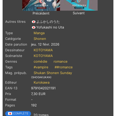
Suivant
Précédent
Autres titres
よふかしのうた
Yofukashi no Uta
Type
Manga
Catégorie
Shonen
Date parution
jeu. 12 févr. 2026
Dessinateur
KOTOYAMA
Scénariste
KOTOYAMA
Genres
comédie
romance
Tags
#vampire
##romance
Mag. prépub.
Shukan Shonen Sunday
(SHOGAKUKAN)
Editeur
Kurokawa
EAN-13
9791042021191
Prix
7,30 EUR
Format
-
Pages
192
COMPLÈTE
20 tomes