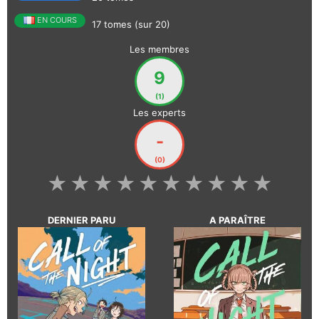
EN COURS
17 tomes (sur 20)
Les membres
9
(1)
Les experts
-
(0)
★
★
★
★
★
★
★
★
★
★
DERNIER PARU
A PARAÎTRE