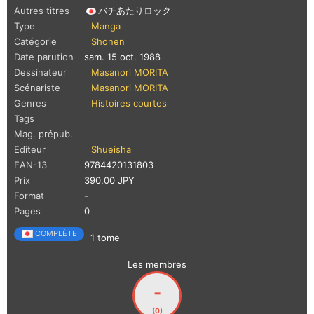
Autres titres
バチあたりロック
Type
Manga
Catégorie
Shonen
Date parution
sam. 15 oct. 1988
Dessinateur
Masanori MORITA
Scénariste
Masanori MORITA
Genres
Histoires courtes
Tags
Mag. prépub.
Editeur
Shueisha
EAN-13
9784420131803
Prix
390,00 JPY
Format
-
Pages
0
COMPLÈTE
1 tome
Les membres
-
(0)