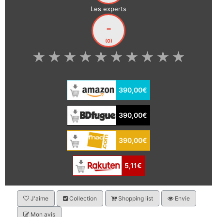
Les experts
-
(0)
★
★
★
★
★
★
★
★
★
★
390,00€
390,00€
390,00€
5,11€
J'aime
Collection
Shopping list
Envie
Mon avis