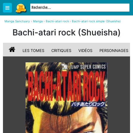
Manga Sanctuary
›
Manga
›
Bachi-atari rock
›
Bachi-atari rock simple (Shueisha)
Bachi-atari rock (Shueisha)
LES TOMES
CRITIQUES
VIDÉOS
PERSONNAGES