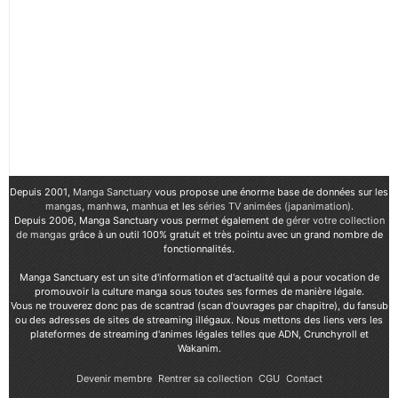
Depuis 2001,
Manga Sanctuary
vous propose une énorme base de données sur les
mangas
,
manhwa
,
manhua
et les
séries TV animées (japanimation)
.
Depuis 2006, Manga Sanctuary vous permet également de
gérer votre collection
de mangas
grâce à un outil 100% gratuit et très pointu avec un grand nombre de
fonctionnalités.
Manga Sanctuary est un site d'information et d'actualité qui a pour vocation de
promouvoir la culture manga sous toutes ses formes de manière légale.
Vous ne trouverez donc pas de scantrad (scan d'ouvrages par chapitre), du fansub
ou des adresses de sites de streaming illégaux. Nous mettons des liens vers les
plateformes de streaming d'animes légales telles que ADN, Crunchyroll et
Wakanim.
Devenir membre
Rentrer sa collection
CGU
Contact