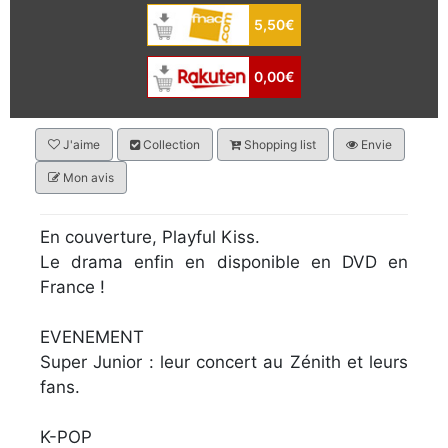
5,50€
0,00€
J'aime
Collection
Shopping list
Envie
Mon avis
En couverture, Playful Kiss.
Le drama enfin en disponible en DVD en
France !
EVENEMENT
Super Junior : leur concert au Zénith et leurs
fans.
K-POP