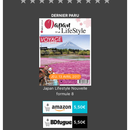
★
★
★
★
★
★
★
★
★
★
DERNIER PARU
JEU. 13 AVRIL 2017
Japan Lifestyle Nouvelle
formule 8
5,50€
5,50€