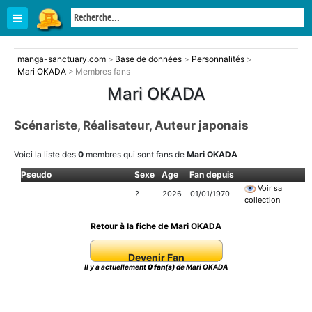
manga-sanctuary.com
>
Base de données
>
Personnalités
>
Mari OKADA
>
Membres fans
Mari OKADA
Scénariste, Réalisateur, Auteur japonais
Voici la liste des
0
membres qui sont fans de
Mari OKADA
Pseudo
Sexe
Age
Fan depuis
Voir sa
?
2026
01/01/1970
collection
Retour à la fiche de Mari OKADA
Devenir Fan
Il y a actuellement
0 fan(s)
de Mari OKADA