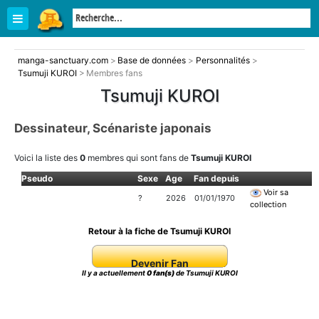
manga-sanctuary.com
>
Base de données
>
Personnalités
>
Tsumuji KUROI
>
Membres fans
Tsumuji KUROI
Dessinateur, Scénariste japonais
Voici la liste des
0
membres qui sont fans de
Tsumuji KUROI
Pseudo
Sexe
Age
Fan depuis
Voir sa
?
2026
01/01/1970
collection
Retour à la fiche de Tsumuji KUROI
Devenir Fan
Il y a actuellement
0 fan(s)
de Tsumuji KUROI