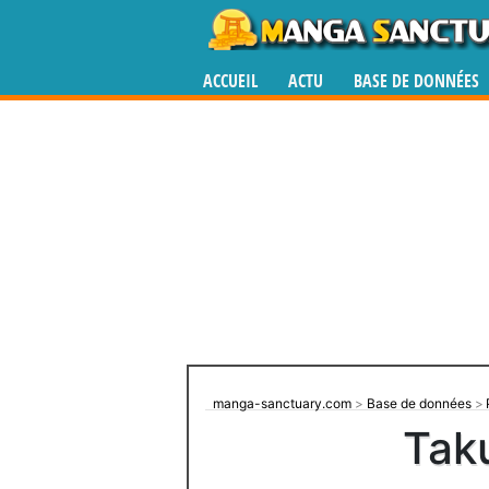
ACCUEIL
ACTU
BASE DE DONNÉES
manga-sanctuary.com
>
Base de données
>
Tak