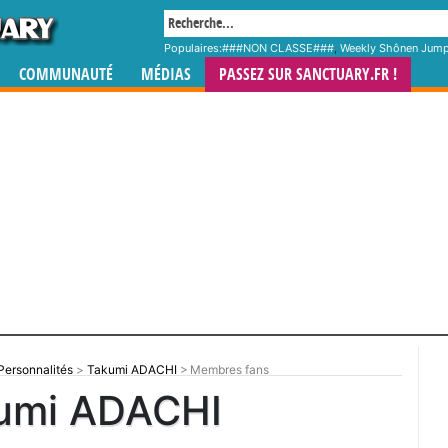
Populaires:
###NON CLASSE###
,
Weekly Shônen Jum
COMMUNAUTÉ
MÉDIAS
PASSEZ SUR SANCTUARY.FR !
Personnalités
>
Takumi ADACHI
>
Membres fans
umi ADACHI