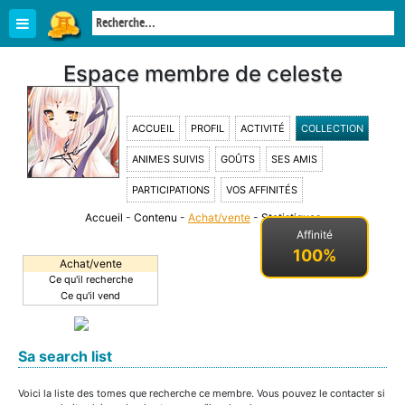
Espace membre de celeste
ACCUEIL
PROFIL
ACTIVITÉ
COLLECTION
ANIMES SUIVIS
GOÛTS
SES AMIS
PARTICIPATIONS
VOS AFFINITÉS
Accueil
-
Contenu
-
Achat/vente
-
Statistiques
-
Affinité
100%
Achat/vente
Ce qu'il recherche
Ce qu'il vend
Sa search list
Voici la liste des tomes que recherche ce membre. Vous pouvez le contacter si