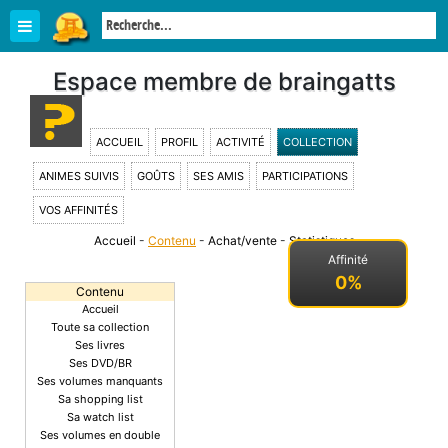
Espace membre de braingatts
ACCUEIL
PROFIL
ACTIVITÉ
COLLECTION
ANIMES SUIVIS
GOÛTS
SES AMIS
PARTICIPATIONS
VOS AFFINITÉS
Accueil
-
Contenu
-
Achat/vente
-
Statistiques
-
Affinité
0%
Contenu
Accueil
Toute sa collection
Ses livres
Ses DVD/BR
Ses volumes manquants
Sa shopping list
Sa watch list
Ses volumes en double