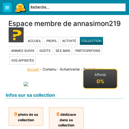
Espace membre de annasimon219
ACCUEIL
PROFIL
ACTIVITÉ
COLLECTION
ANIMES SUIVIS
GOÛTS
SES AMIS
PARTICIPATIONS
VOS AFFINITÉS
Accueil
-
Contenu
-
Achat/vente
-
Statistiques
-
Affinité
0%
Infos sur sa collection
0
0
photo de sa
dédicace
collection
dans sa
collection