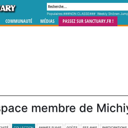
Populaires:
###NON CLASSE###
,
Weekly Shônen Jum
COMMUNAUTÉ
MÉDIAS
PASSEZ SUR SANCTUARY.FR !
space membre de Michi
IVITÉ
COLLECTION
ANIMES SUIVIS
GOÛTS
SES AMIS
PARTICIPATIONS