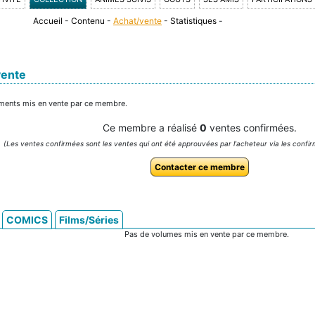
Accueil
-
Contenu
-
Achat/vente
-
Statistiques
-
vente
léments mis en vente par ce membre.
Ce membre a réalisé
0
ventes confirmées.
(Les ventes confirmées sont les ventes qui ont été approuvées par l'acheteur via les confir
Contacter ce membre
COMICS
Films/Séries
Pas de volumes mis en vente par ce membre.