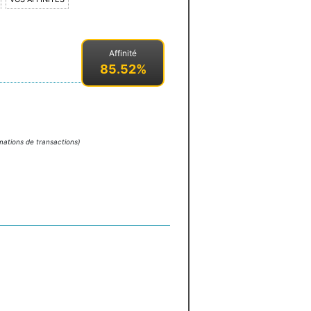
Affinité
85.52%
mations de transactions)