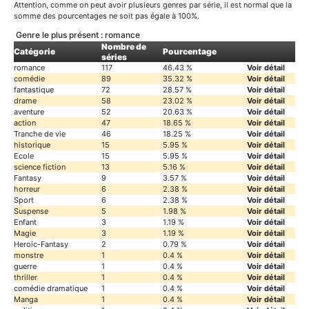
Attention, comme on peut avoir plusieurs genres par série, il est normal que la
somme des pourcentages ne soit pas égale à 100%.
Genre le plus présent : romance
Nombre de
Catégorie
Pourcentage
séries
romance
117
46.43 %
Voir détail
comédie
89
35.32 %
Voir détail
fantastique
72
28.57 %
Voir détail
drame
58
23.02 %
Voir détail
aventure
52
20.63 %
Voir détail
action
47
18.65 %
Voir détail
Tranche de vie
46
18.25 %
Voir détail
historique
15
5.95 %
Voir détail
Ecole
15
5.95 %
Voir détail
science fiction
13
5.16 %
Voir détail
Fantasy
9
3.57 %
Voir détail
horreur
6
2.38 %
Voir détail
Sport
6
2.38 %
Voir détail
Suspense
5
1.98 %
Voir détail
Enfant
3
1.19 %
Voir détail
Magie
3
1.19 %
Voir détail
Heroïc-Fantasy
2
0.79 %
Voir détail
monstre
1
0.4 %
Voir détail
guerre
1
0.4 %
Voir détail
thriller
1
0.4 %
Voir détail
comédie dramatique
1
0.4 %
Voir détail
Manga
1
0.4 %
Voir détail