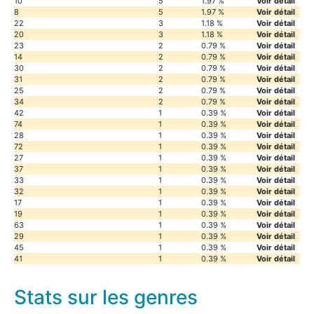
10
5
1.97 %
Voir détail
8
5
1.97 %
Voir détail
22
3
1.18 %
Voir détail
20
3
1.18 %
Voir détail
23
2
0.79 %
Voir détail
14
2
0.79 %
Voir détail
30
2
0.79 %
Voir détail
31
2
0.79 %
Voir détail
25
2
0.79 %
Voir détail
34
2
0.79 %
Voir détail
42
1
0.39 %
Voir détail
74
1
0.39 %
Voir détail
28
1
0.39 %
Voir détail
72
1
0.39 %
Voir détail
27
1
0.39 %
Voir détail
37
1
0.39 %
Voir détail
33
1
0.39 %
Voir détail
32
1
0.39 %
Voir détail
17
1
0.39 %
Voir détail
19
1
0.39 %
Voir détail
63
1
0.39 %
Voir détail
29
1
0.39 %
Voir détail
45
1
0.39 %
Voir détail
41
1
0.39 %
Voir détail
Stats sur les genres