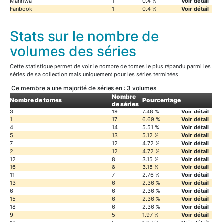
Manhwa
1
0.4 %
Voir détail
Fanbook
1
0.4 %
Voir détail
Stats sur le nombre de
volumes des séries
Cette statistique permet de voir le nombre de tomes le plus répandu parmi les
séries de sa collection mais uniquement pour les séries terminées.
Ce membre a une majorité de séries en : 3 volumes
Nombre
Nombre de tomes
Pourcentage
de séries
3
19
7.48 %
Voir détail
1
17
6.69 %
Voir détail
4
14
5.51 %
Voir détail
5
13
5.12 %
Voir détail
7
12
4.72 %
Voir détail
2
12
4.72 %
Voir détail
12
8
3.15 %
Voir détail
16
8
3.15 %
Voir détail
11
7
2.76 %
Voir détail
13
6
2.36 %
Voir détail
6
6
2.36 %
Voir détail
15
6
2.36 %
Voir détail
18
6
2.36 %
Voir détail
9
5
1.97 %
Voir détail