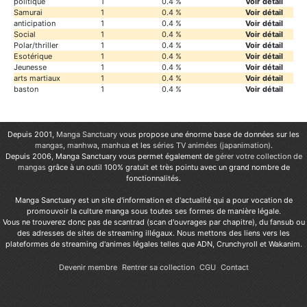
politique
1
0.4 %
Voir détail
Samurai
1
0.4 %
Voir détail
anticipation
1
0.4 %
Voir détail
Social
1
0.4 %
Voir détail
Polar/thriller
1
0.4 %
Voir détail
Esotérique
1
0.4 %
Voir détail
Jeunesse
1
0.4 %
Voir détail
arts martiaux
1
0.4 %
Voir détail
baston
1
0.4 %
Voir détail
Depuis 2001,
Manga Sanctuary
vous propose une énorme base de données sur les
mangas
,
manhwa
,
manhua
et les
séries TV animées (japanimation)
.
Depuis 2006, Manga Sanctuary vous permet également de
gérer votre collection de
mangas
grâce à un outil 100% gratuit et très pointu avec un grand nombre de
fonctionnalités.
Manga Sanctuary est un site d'information et d'actualité qui a pour vocation de
promouvoir la culture manga sous toutes ses formes de manière légale.
Vous ne trouverez donc pas de scantrad (scan d'ouvrages par chapitre), du fansub ou
des adresses de sites de streaming illégaux. Nous mettons des liens vers les
plateformes de streaming d'animes légales telles que ADN, Crunchyroll et Wakanim.
Devenir membre
Rentrer sa collection
CGU
Contact