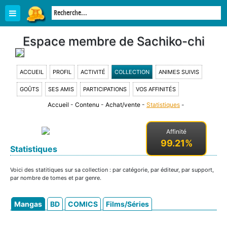
Espace membre de Sachiko-chi
ACCUEIL
PROFIL
ACTIVITÉ
COLLECTION
ANIMES SUIVIS
GOÛTS
SES AMIS
PARTICIPATIONS
VOS AFFINITÉS
Accueil
-
Contenu
-
Achat/vente
-
Statistiques
-
Affinité
99.21%
Statistiques
Voici des statitiques sur sa collection : par catégorie, par éditeur, par support,
par nombre de tomes et par genre.
Mangas
BD
COMICS
Films/Séries