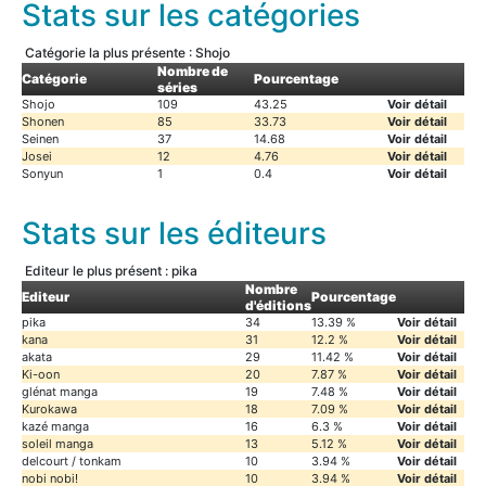
Stats sur les catégories
Catégorie la plus présente : Shojo
Nombre de
Catégorie
Pourcentage
séries
Shojo
109
43.25
Voir détail
Shonen
85
33.73
Voir détail
Seinen
37
14.68
Voir détail
Josei
12
4.76
Voir détail
Sonyun
1
0.4
Voir détail
Stats sur les éditeurs
Editeur le plus présent : pika
Nombre
Editeur
Pourcentage
d'éditions
pika
34
13.39 %
Voir détail
kana
31
12.2 %
Voir détail
akata
29
11.42 %
Voir détail
Ki-oon
20
7.87 %
Voir détail
glénat manga
19
7.48 %
Voir détail
Kurokawa
18
7.09 %
Voir détail
kazé manga
16
6.3 %
Voir détail
soleil manga
13
5.12 %
Voir détail
delcourt / tonkam
10
3.94 %
Voir détail
nobi nobi!
10
3.94 %
Voir détail