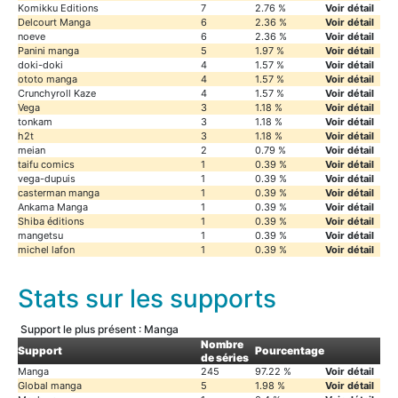
Komikku Editions
7
2.76 %
Voir détail
Delcourt Manga
6
2.36 %
Voir détail
noeve
6
2.36 %
Voir détail
Panini manga
5
1.97 %
Voir détail
doki-doki
4
1.57 %
Voir détail
ototo manga
4
1.57 %
Voir détail
Crunchyroll Kaze
4
1.57 %
Voir détail
Vega
3
1.18 %
Voir détail
tonkam
3
1.18 %
Voir détail
h2t
3
1.18 %
Voir détail
meian
2
0.79 %
Voir détail
taifu comics
1
0.39 %
Voir détail
vega-dupuis
1
0.39 %
Voir détail
casterman manga
1
0.39 %
Voir détail
Ankama Manga
1
0.39 %
Voir détail
Shiba éditions
1
0.39 %
Voir détail
mangetsu
1
0.39 %
Voir détail
michel lafon
1
0.39 %
Voir détail
Stats sur les supports
Support le plus présent : Manga
Nombre
Support
Pourcentage
de séries
Manga
245
97.22 %
Voir détail
Global manga
5
1.98 %
Voir détail