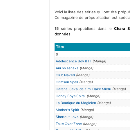
Voici la liste des séries qui ont été pré
Ce magazine de prépublication est spécial
15
séries prépubliées dans le
Chara S
données
.
Titre
()
Adolescence Boy & IT
(Manga)
Ani no senaka
(Manga)
Club Naked
(Manga)
Crimson Spell
(Manga)
Harenai Sekai de Kimi Dake Mieru
(Manga)
Honey Boys Spiral
(Manga)
La Boutique du Magicien
(Manga)
Mother's Spirit
(Manga)
Shortcut Love
(Manga)
Take Over Zone
(Manga)