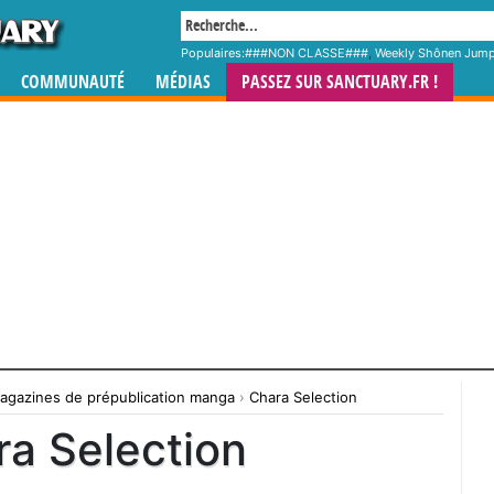
Populaires:
###NON CLASSE###
,
Weekly Shônen Jum
COMMUNAUTÉ
MÉDIAS
PASSEZ SUR SANCTUARY.FR !
agazines de prépublication manga
›
Chara Selection
a Selection