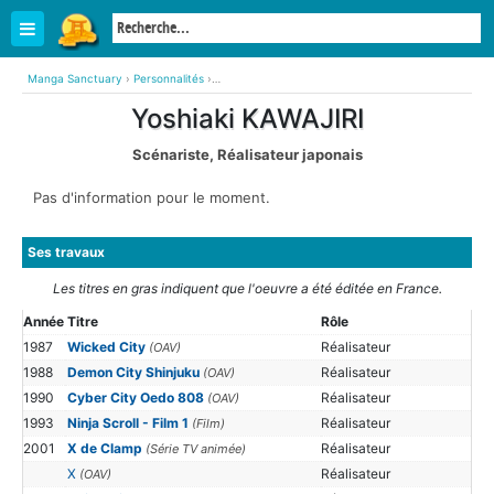
Manga Sanctuary
›
Personnalités
›
Yoshiaki KAWAJIRI (Scénariste, Réalisateur japonais)
Yoshiaki KAWAJIRI
Scénariste, Réalisateur japonais
Pas d'information pour le moment.
Ses travaux
Les titres en gras indiquent que l'oeuvre a été éditée en France.
Année
Titre
Rôle
1987
Wicked City
Réalisateur
(OAV)
1988
Demon City Shinjuku
Réalisateur
(OAV)
1990
Cyber City Oedo 808
Réalisateur
(OAV)
1993
Ninja Scroll - Film 1
Réalisateur
(Film)
2001
X de Clamp
Réalisateur
(Série TV animée)
X
Réalisateur
(OAV)