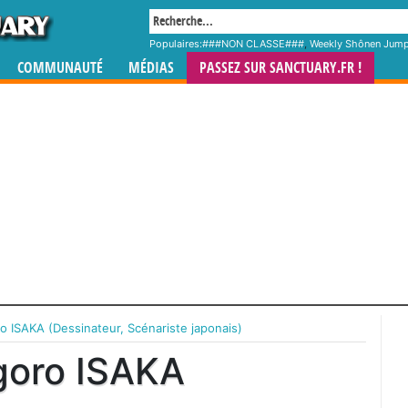
Populaires:
###NON CLASSE###
,
Weekly Shônen Jum
COMMUNAUTÉ
MÉDIAS
PASSEZ SUR SANCTUARY.FR !
o ISAKA (Dessinateur, Scénariste japonais)
goro ISAKA