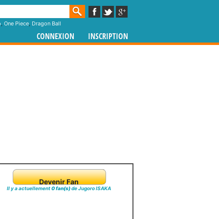
p
,
One Piece
,
Dragon Ball
CONNEXION
INSCRIPTION
Devenir Fan
Il y a actuellement
0 fan(s)
de Jugoro ISAKA