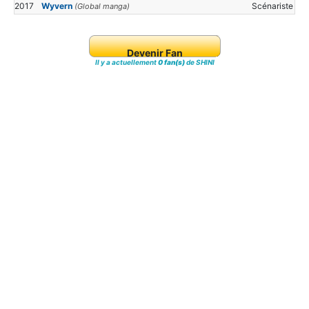
2017
Wyvern
Scénariste
(Global manga)
Devenir Fan
Il y a actuellement
0 fan(s)
de SHINI