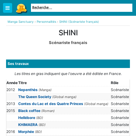
Manga Sanctuary
›
Personnalités
›
SHINI (Scénariste français)
SHINI
Scénariste français
Ses travaux
Les titres en gras indiquent que l'oeuvre a été éditée en France.
Année
Titre
Rôle
2012
Nepenthès
Scénariste
(Manga)
The Queen Society
Scénariste
(Global manga)
2013
Contes du Lac et des Quatre Princes
Scénariste
(Global manga)
2015
Black coffee
Scénariste
(Roman)
Hellébore
Scénariste
(BD)
KHIMAERA
Scénariste
(BD)
2016
Morphée
Scénariste
(BD)