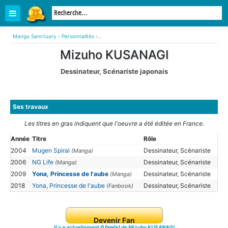
Manga Sanctuary
›
Personnalités
›
Mizuho KUSANAGI (Dessinateur, Scénariste japonais)
Mizuho KUSANAGI
Dessinateur, Scénariste japonais
Ses travaux
Les titres en gras indiquent que l'oeuvre a été éditée en France.
Année
Titre
Rôle
2004
Mugen Spiral
Dessinateur, Scénariste
(Manga)
2006
NG Life
Dessinateur, Scénariste
(Manga)
2009
Yona, Princesse de l'aube
Dessinateur, Scénariste
(Manga)
2018
Yona, Princesse de l'aube
Dessinateur, Scénariste
(Fanbook)
Devenir Fan
Il y a actuellement
0 fan(s)
de Mizuho KUSANAGI