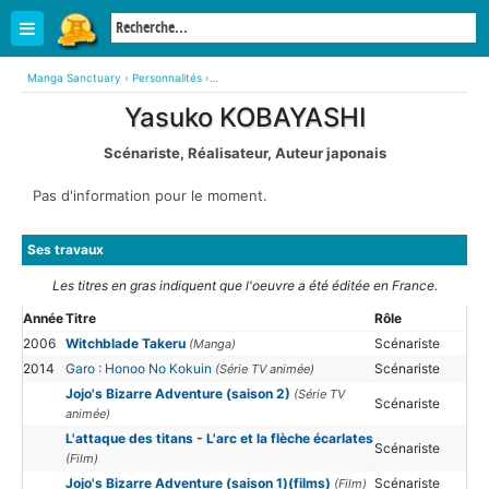
Manga Sanctuary
›
Personnalités
›
Yasuko KOBAYASHI (Scénariste, Réalisateur, Auteur japonais)
Yasuko KOBAYASHI
Scénariste, Réalisateur, Auteur japonais
Pas d'information pour le moment.
Ses travaux
Les titres en gras indiquent que l'oeuvre a été éditée en France.
Année
Titre
Rôle
2006
Witchblade Takeru
Scénariste
(Manga)
2014
Garo : Honoo No Kokuin
Scénariste
(Série TV animée)
Jojo's Bizarre Adventure (saison 2)
(Série TV
Scénariste
animée)
L'attaque des titans - L'arc et la flèche écarlates
Scénariste
(Film)
Jojo's Bizarre Adventure (saison 1)(films)
Scénariste
(Film)