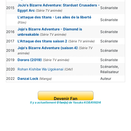
JoJo's Bizarre Adventure: Stardust Crusaders -
2015
Scénariste
Egypt Arc
(Série TV animée)
L'attaque des titans - Les ailes de la liberté
Scénariste
(Film)
Jojo's Bizarre Adventure - Diamond is
2016
Scénariste
unbreakable
(Série TV animée)
2017
L'Attaque des titans saison 2
Scénariste
(Série TV animée)
Jojo's Bizarre Adventure (saison 4)
(Série TV
2018
Scénariste
animée)
2019
Dororo (2019)
Scénariste
(Série TV animée)
Scénariste,
2020
Rohan Kishibe Wa Ugokenai
(OAV)
Réalisateur
2022
Danzai Lock
Auteur
(Manga)
Devenir Fan
Il y a actuellement
0 fan(s)
de Yasuko KOBAYASHI