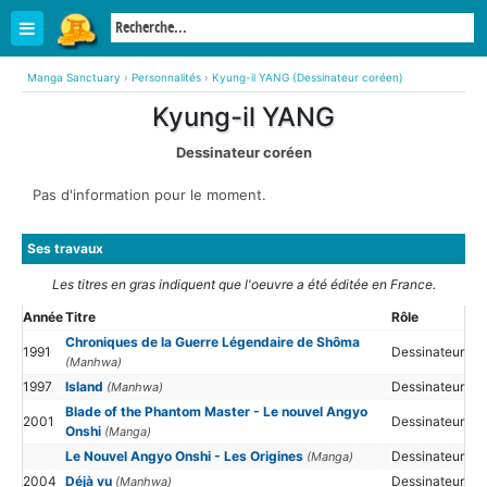
Manga Sanctuary
›
Personnalités
›
Kyung-il YANG (Dessinateur coréen)
Kyung-il YANG
Dessinateur coréen
Pas d'information pour le moment.
Ses travaux
Les titres en gras indiquent que l'oeuvre a été éditée en France.
Année
Titre
Rôle
Chroniques de la Guerre Légendaire de Shôma
1991
Dessinateur
(Manhwa)
1997
Island
Dessinateur
(Manhwa)
Blade of the Phantom Master - Le nouvel Angyo
2001
Dessinateur
Onshi
(Manga)
Le Nouvel Angyo Onshi - Les Origines
Dessinateur
(Manga)
2004
Déjà vu
Dessinateur
(Manhwa)