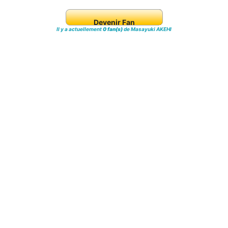
Devenir Fan
Il y a actuellement
0 fan(s)
de Masayuki AKEHI