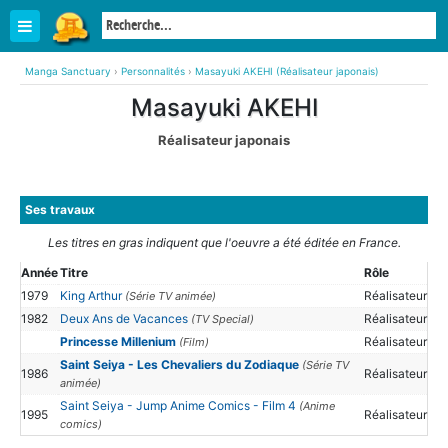
Manga Sanctuary
›
Personnalités
›
Masayuki AKEHI (Réalisateur japonais)
Masayuki AKEHI
Réalisateur japonais
Ses travaux
Les titres en gras indiquent que l'oeuvre a été éditée en France.
Année
Titre
Rôle
1979
King Arthur
Réalisateur
(Série TV animée)
1982
Deux Ans de Vacances
Réalisateur
(TV Special)
Princesse Millenium
Réalisateur
(Film)
Saint Seiya - Les Chevaliers du Zodiaque
(Série TV
1986
Réalisateur
animée)
Saint Seiya - Jump Anime Comics - Film 4
(Anime
1995
Réalisateur
comics)