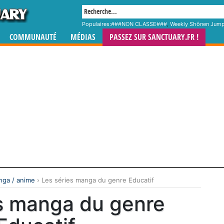
Populaires:
###NON CLASSE###
,
Weekly Shônen Jum
COMMUNAUTÉ
MÉDIAS
PASSEZ SUR SANCTUARY.FR !
ga / anime
›
Les séries manga du genre Educatif
s manga du genre