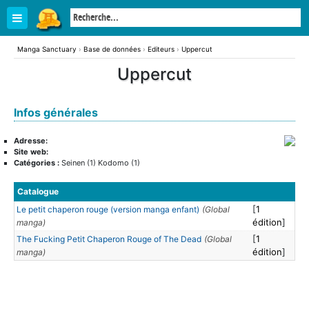
Manga Sanctuary
›
Base de données
›
Editeurs
›
Uppercut
Uppercut
Infos générales
Adresse:
Site web:
Catégories :
Seinen (1) Kodomo (1)
Catalogue
[
1
Le petit chaperon rouge (version manga enfant)
(Global
édition
]
manga)
[
1
The Fucking Petit Chaperon Rouge of The Dead
(Global
édition
]
manga)