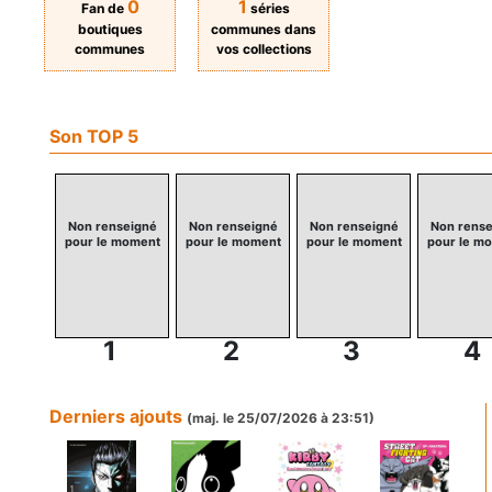
0
1
Fan de
séries
boutiques
communes dans
communes
vos collections
Son TOP 5
Non renseigné
Non renseigné
Non renseigné
Non rense
pour le moment
pour le moment
pour le moment
pour le m
1
2
3
4
Derniers ajouts
(maj. le 25/07/2026 à 23:51)