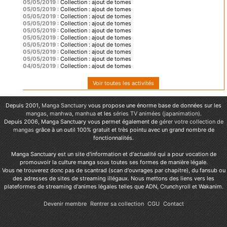
05/05/2019 :
Collection : ajout de tomes
05/05/2019 :
Collection : ajout de tomes
05/05/2019 :
Collection : ajout de tomes
05/05/2019 :
Collection : ajout de tomes
05/05/2019 :
Collection : ajout de tomes
05/05/2019 :
Collection : ajout de tomes
05/05/2019 :
Collection : ajout de tomes
05/05/2019 :
Collection : ajout de tomes
05/05/2019 :
Collection : ajout de tomes
04/05/2019 :
Collection : ajout de tomes
Voir toutes les activités
Depuis 2001,
Manga Sanctuary
vous propose une énorme base de données sur les
mangas
,
manhwa
,
manhua
et les
séries TV animées (japanimation)
.
Depuis 2006, Manga Sanctuary vous permet également de
gérer votre collection de
mangas
grâce à un outil 100% gratuit et très pointu avec un grand nombre de
fonctionnalités.
Manga Sanctuary est un site d'information et d'actualité qui a pour vocation de
promouvoir la culture manga sous toutes ses formes de manière légale.
Vous ne trouverez donc pas de scantrad (scan d'ouvrages par chapitre), du fansub ou
des adresses de sites de streaming illégaux. Nous mettons des liens vers les
plateformes de streaming d'animes légales telles que ADN, Crunchyroll et Wakanim.
Devenir membre
Rentrer sa collection
CGU
Contact