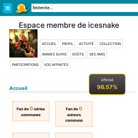
Espace membre de icesnake
ACCUEIL
PROFIL
ACTIVITÉ
COLLECTION
ANIMES SUIVIS
GOÛTS
SES AMIS
PARTICIPATIONS
VOS AFFINITÉS
Affinité
96.57%
Accueil
0
0
Fan de
séries
Fan de
communes
auteurs
communs