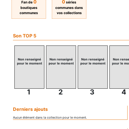
0
0
Fan de
séries
boutiques
communes dans
communes
vos collections
Son TOP 5
Non renseigné
Non renseigné
Non renseigné
Non rense
pour le moment
pour le moment
pour le moment
pour le m
1
2
3
4
Derniers ajouts
Aucun élément dans la collection pour le moment.