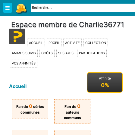
Espace membre de Charlie36771
ACCUEIL
PROFIL
ACTIVITÉ
COLLECTION
ANIMES SUIVIS
GOÛTS
SES AMIS
PARTICIPATIONS
VOS AFFINITÉS
Affinité
0%
Accueil
0
0
Fan de
séries
Fan de
communes
auteurs
communs