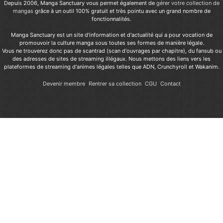
Depuis 2006, Manga Sanctuary vous permet également de
gérer votre collection de
mangas
grâce à un outil 100% gratuit et très pointu avec un grand nombre de
fonctionnalités.
Manga Sanctuary est un site d'information et d'actualité qui a pour vocation de
promouvoir la culture manga sous toutes ses formes de manière légale.
Vous ne trouverez donc pas de scantrad (scan d'ouvrages par chapitre), du fansub ou
des adresses de sites de streaming illégaux. Nous mettons des liens vers les
plateformes de streaming d'animes légales telles que ADN, Crunchyroll et Wakanim.
Devenir membre
Rentrer sa collection
CGU
Contact