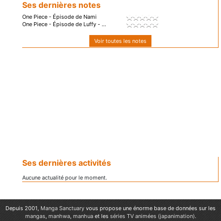
Ses dernières notes
One Piece - Épisode de Nami
One Piece - Épisode de Luffy - ...
Voir toutes les notes
Ses dernières activités
Aucune actualité pour le moment.
Depuis 2001,
Manga Sanctuary
vous propose une énorme base de données sur les
mangas
,
manhwa
,
manhua
et les
séries TV animées (japanimation)
.