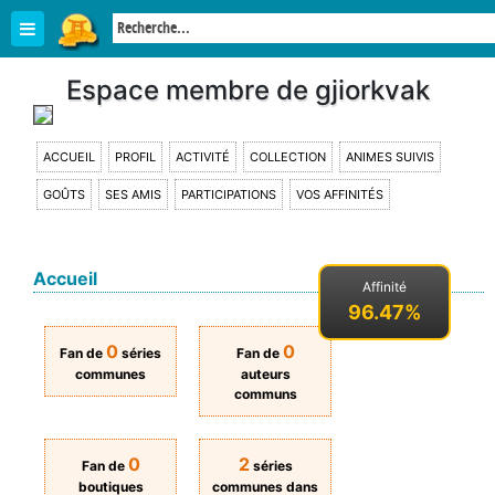
Espace membre de gjiorkvak
ACCUEIL
PROFIL
ACTIVITÉ
COLLECTION
ANIMES SUIVIS
GOÛTS
SES AMIS
PARTICIPATIONS
VOS AFFINITÉS
Accueil
Affinité
96.47%
0
0
Fan de
séries
Fan de
communes
auteurs
communs
0
2
Fan de
séries
boutiques
communes dans