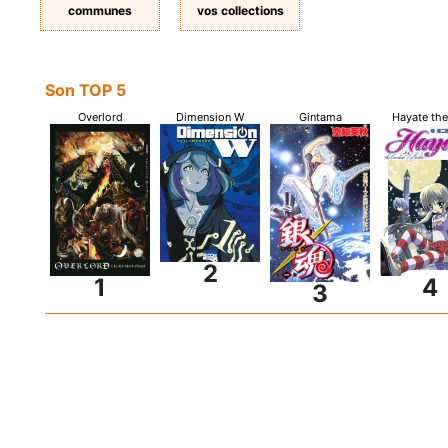
communes
vos collections
Son TOP 5
Overlord
Dimension W
Gintama
Hayate the 
2
4
1
3