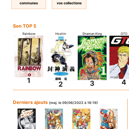
communes
vos collections
Son TOP 5
Rainbow
Hoshin
Shaman King
GTO
1
4
3
2
Derniers ajouts
(maj. le 09/06/2022 à 16:19)