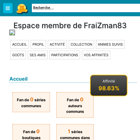
Espace membre de FraiZman83
ACCUEIL
PROFIL
ACTIVITÉ
COLLECTION
ANIMES SUIVIS
GOÛTS
SES AMIS
PARTICIPATIONS
VOS AFFINITÉS
Accueil
Affinité
98.63%
0
0
Fan de
séries
Fan de
communes
auteurs
communs
0
1
Fan de
séries
boutiques
communes dans