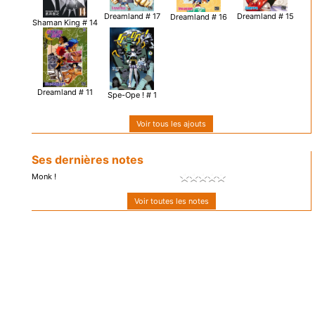
Dreamland # 17
Dreamland # 15
Dreamland # 16
Shaman King # 14
Dreamland # 11
Spe-Ope ! # 1
Voir tous les ajouts
Ses dernières notes
Monk !
Voir toutes les notes