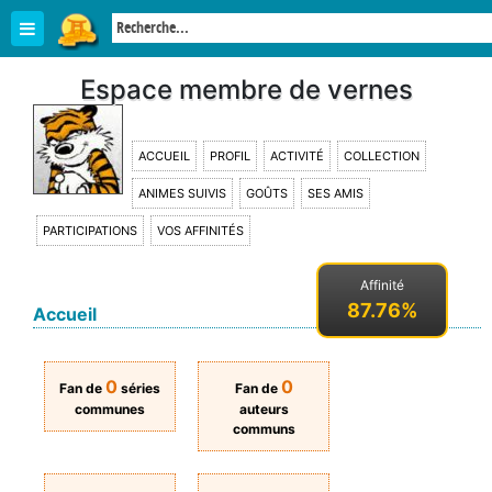
Espace membre de vernes
ACCUEIL
PROFIL
ACTIVITÉ
COLLECTION
ANIMES SUIVIS
GOÛTS
SES AMIS
PARTICIPATIONS
VOS AFFINITÉS
Affinité
87.76%
Accueil
0
0
Fan de
séries
Fan de
communes
auteurs
communs