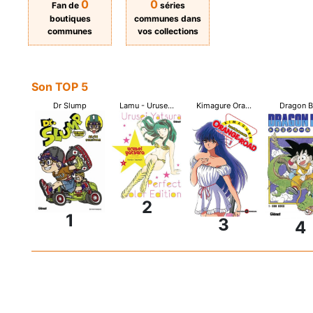
0
0
Fan de
séries
boutiques
communes dans
communes
vos collections
Son TOP 5
Dr Slump
Lamu - Uruse...
Kimagure Ora...
Dragon B
2
1
3
4