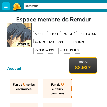
Espace membre de Remdur
ACCUEIL
PROFIL
ACTIVITÉ
COLLECTION
ANIMES SUIVIS
GOÛTS
SES AMIS
PARTICIPATIONS
VOS AFFINITÉS
Affinité
88.93%
Accueil
0
0
Fan de
séries
Fan de
communes
auteurs
communs