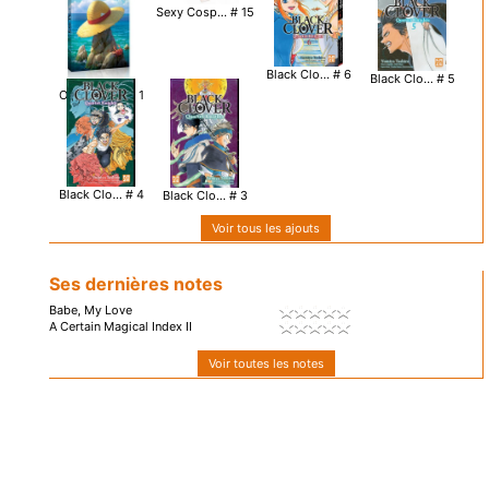
Sexy Cosp... # 15
Black Clo... # 6
Black Clo... # 5
One Piece... # 1
Black Clo... # 4
Black Clo... # 3
Voir tous les ajouts
Ses dernières notes
Babe, My Love
A Certain Magical Index II
Voir toutes les notes