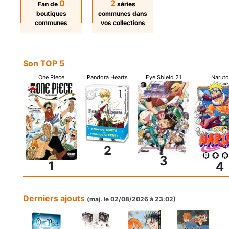
0
2
Fan de
séries
boutiques
communes dans
communes
vos collections
Son TOP 5
One Piece
Pandora Hearts
Eye Shield 21
Naruto
2
3
1
4
Derniers ajouts
(maj. le 02/08/2026 à 23:02)