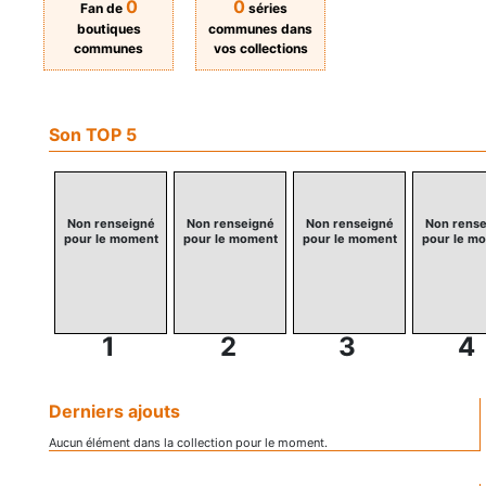
0
0
Fan de
séries
boutiques
communes dans
communes
vos collections
Son TOP 5
Non renseigné
Non renseigné
Non renseigné
Non rense
pour le moment
pour le moment
pour le moment
pour le m
1
2
3
4
Derniers ajouts
Aucun élément dans la collection pour le moment.