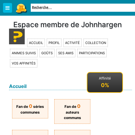
Espace membre de Johnhargen
ACCUEIL
PROFIL
ACTIVITÉ
COLLECTION
ANIMES SUIVIS
GOÛTS
SES AMIS
PARTICIPATIONS
VOS AFFINITÉS
Affinité
0%
Accueil
0
0
Fan de
séries
Fan de
communes
auteurs
communs