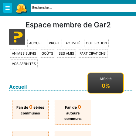
Espace membre de Gar2
ACCUEIL
PROFIL
ACTIVITÉ
COLLECTION
ANIMES SUIVIS
GOÛTS
SES AMIS
PARTICIPATIONS
VOS AFFINITÉS
Affinité
0%
Accueil
0
0
Fan de
séries
Fan de
communes
auteurs
communs