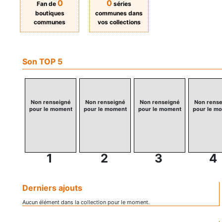
0
0
Fan de
séries
boutiques
communes dans
communes
vos collections
Son TOP 5
Non renseigné
Non renseigné
Non renseigné
Non rense
pour le moment
pour le moment
pour le moment
pour le m
1
2
3
4
Derniers ajouts
Aucun élément dans la collection pour le moment.