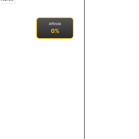
Affinité
0%