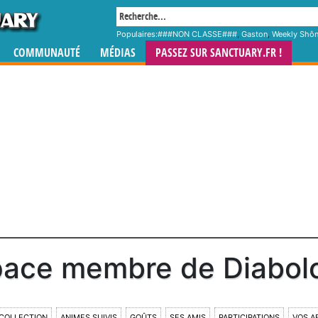
Populaires:
###NON CLASSE###
,
Gaston
,
Weekly Shô
COMMUNAUTÉ
MÉDIAS
PASSEZ SUR SANCTUARY.FR !
pace membre de Diabol
COLLECTION
ANIMES SUIVIS
GOÛTS
SES AMIS
PARTICIPATIONS
VOS A