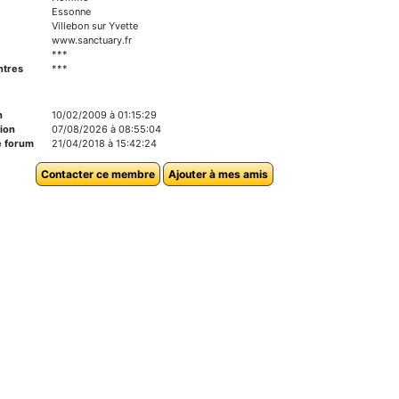
Essonne
Villebon sur Yvette
www.sanctuary.fr
***
ntres
***
n
10/02/2009 à 01:15:29
ion
07/08/2026 à 08:55:04
e forum
21/04/2018 à 15:42:24
Contacter ce membre
Ajouter à mes amis