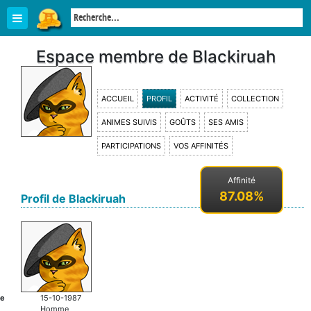
Espace membre de Blackiruah
ACCUEIL
PROFIL
ACTIVITÉ
COLLECTION
ANIMES SUIVIS
GOÛTS
SES AMIS
PARTICIPATIONS
VOS AFFINITÉS
Affinité
87.08%
Profil de Blackiruah
ce
15-10-1987
Homme